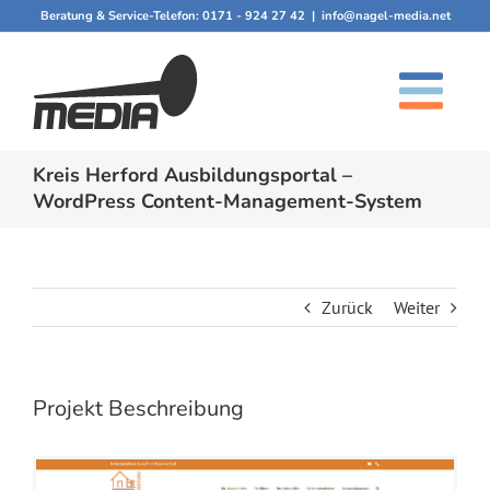
Zum
Beratung & Service-Telefon:
0171 - 924 27 42
|
info@nagel-media.net
Inhalt
springen
Kreis Herford Ausbildungsportal –
WordPress Content-Management-System
Zurück
Weiter
Projekt Beschreibung