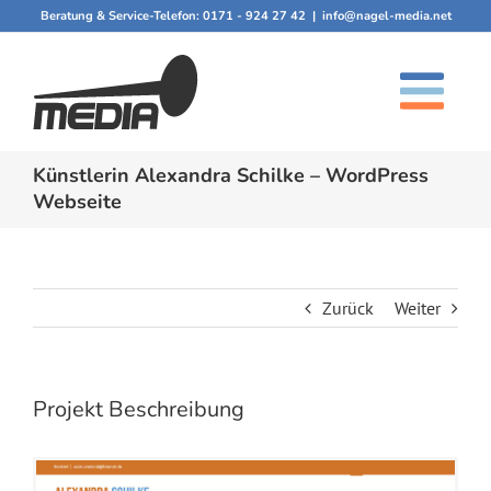
Zum
Beratung & Service-Telefon:
0171 - 924 27 42
|
info@nagel-media.net
Inhalt
springen
Künstlerin Alexandra Schilke – WordPress
Webseite
Zurück
Weiter
Projekt Beschreibung