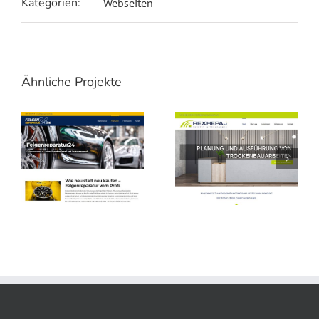
Kategorien:
Webseiten
Ähnliche Projekte
Felgenreparatur24 – WordPress Webseite, Landingpages
Rexhepaj Trockenbau – WordPress Webseite