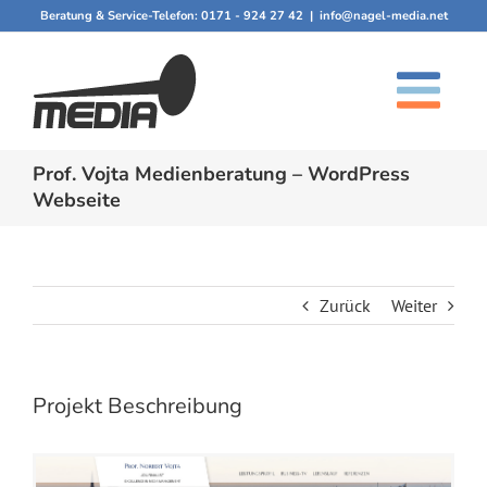
Zum
Beratung & Service-Telefon:
0171 - 924 27 42
|
info@nagel-media.net
Inhalt
springen
Prof. Vojta Medienberatung – WordPress
Webseite
Zurück
Weiter
Projekt Beschreibung