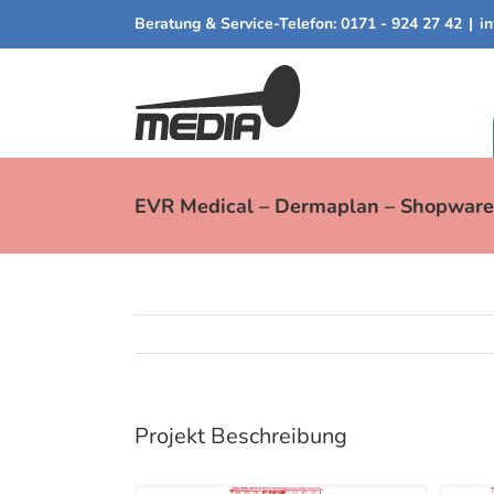
Zum
Beratung & Service-Telefon:
0171 - 924 27 42
|
i
Inhalt
springen
EVR Medical – Dermaplan – Shopware 
Projekt Beschreibung