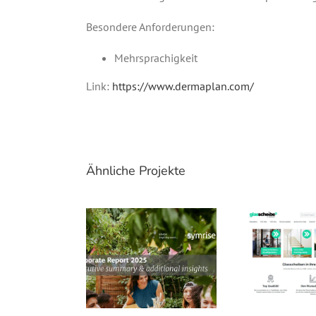
Besondere Anforderungen:
Mehrsprachigkeit
Link:
https://www.dermaplan.com/
Ähnliche Projekte
Symrise AG – Corporate Report Summary Broschüre
Glasscheibe24 –