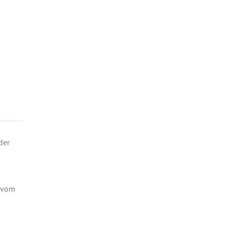
der
p vom