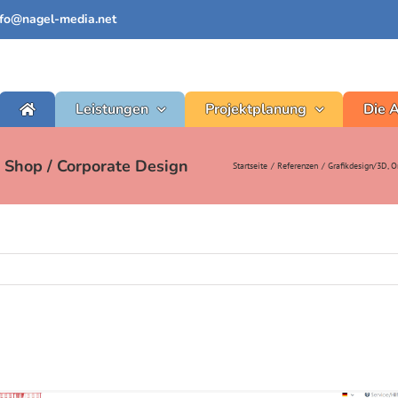
nfo@nagel-media.net
Leistungen
Projektplanung
Die 
Shop / Corporate Design
Startseite
Referenzen
Grafikdesign/3D
O