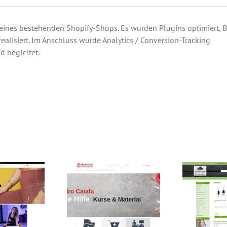
 eines bestehenden Shopify-Shops. Es wurden Plugins optimiert, 
realisiert. Im Anschluss wurde Analytics / Conversion-Tracking
d begleitet.
ar – Shopify Shop
Erste Hilfe und mehr – Shopware Shop
Schungit Energies