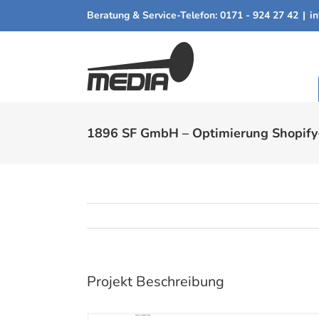
Zum
Beratung & Service-Telefon:
0171 - 924 27 42
|
i
Inhalt
springen
1896 SF GmbH – Optimierung Shopif
Projekt Beschreibung