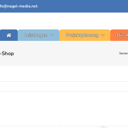
nfo@nagel-media.net
Leistungen
Projektplanung
Die 
y-Shop
Startse